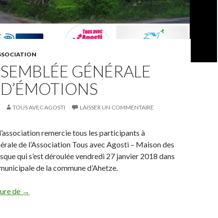
ASSOCIATION
SSEMBLÉE GÉNÉRALE
 D’ÉMOTIONS
TOUS AVEC AGOSTI
LAISSER UN COMMENTAIRE
l’association remercie tous les participants à
érale de l’Association Tous avec Agosti – Maison des
sque qui s’est déroulée vendredi 27 janvier 2018 dans
e municipale de la commune d’Ahetze.
Une Assemblée générale pleine d’émotions
ture de
→