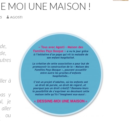
E MOI UNE MAISON !
15
AGOSTI
lade,
lade,
utres
ller à
pas y
l, je
aller
, ou
!