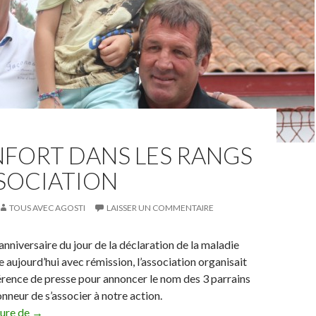
NFORT DANS LES RANGS
SSOCIATION
TOUS AVEC AGOSTI
LAISSER UN COMMENTAIRE
’anniversaire du jour de la déclaration de la maladie
e aujourd’hui avec rémission, l’association organisait
érence de presse pour annoncer le nom des 3 parrains
onneur de s’associer à notre action.
Du renfort dans les rangs de l’association
ture de
→