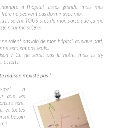
chambre à l’hôpital, assez grande, mais mes
 frère ne peuvent pas dormir avec moi.
 qu’ils soient TOUS près de moi, parce que ça me
ge pour me soigner.
ils ne soient pas loin de mon hôpital, quelque part,
s ne seraient pas seuls…
on ? Ce ne serait pas la nôtre, mais ils s’y
, et forts.
e maison n’existe pas !
de-moi à
our que les
nstruisent,
e, et toutes
uront besoin
re !