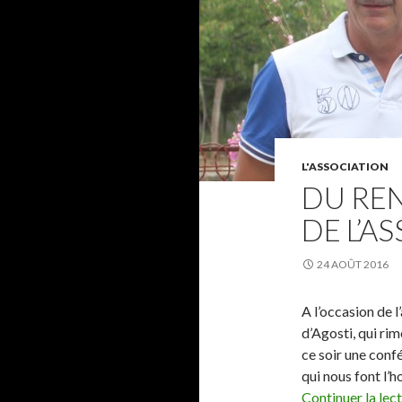
L'ASSOCIATION
DU RE
DE L’A
24 AOÛT 2016
A l’occasion de l
d’Agosti, qui rim
ce soir une conf
qui nous font l’h
Continuer la lec