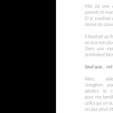
Moi j’ai une 
parents et mon
Et je voudrais
donne du coura
Il faudrait qu’
où eux non plu
Dans une mais
sentiraient bien
Sauf que… cett
Alors, ai
l’imaginer, p
adultes la co
pour ma famill
celles qui en a
un jour peut-êt