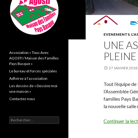
EVENEMENTS
,
L'
UNE A
PLEINE
Association « Tous Avec
AGOSTI / Maison des Familles
Pays Basque »
27 JANVIER 2018
Le bureau et forces spéciales
Adhérez à l’association
Tout l’équipe de 
Les dessins de « Dessine moi
l’Assemblée Gén
une maison »
familles Pays Ba
Contactez nous
la nouvelle sall
Rechercher :
Continuer la lec