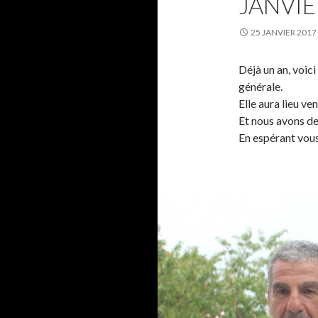
JANVIE
25 JANVIER 2017
Déjà un an, voic
générale.
Elle aura lieu ve
Et nous avons de
En espérant vou