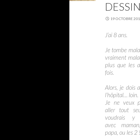
DESSIN
19 OCTOBRE 20
J’ai 8 ans.
Je tombe ma
vraiment ma
plus que les a
fois.
Alors, je dois a
l’hôpital… loin.
Je ne veux 
aller tout seu
voudrais y 
avec maman
papa, ou les 2 