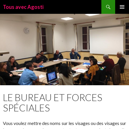
Recherche
Tous avec Agosti
ALLER
MENU
AU
PRINCI
CONTENU
LE BUREAU ET FORCES
SPÉCIALES
Vous voulez mettre des noms sur les visages ou des visages sur