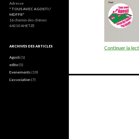
Adresse
" TOUS AVEC AGOSTI /
MDFPB"
16 chemin des chênes
64210 AHETZE
ARCHIVES DES ARTICLES
Continuer la lec
Agosti
(1)
edito
(5)
Evenements
(19)
Navigation
L'association
(7)
des
articles