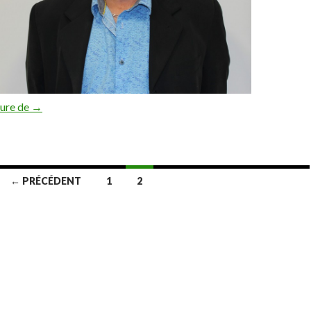
Edito du 03 Novembre 2015
ture de
→
← PRÉCÉDENT
1
2