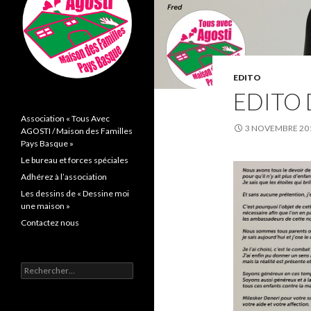
EDITO
EDITO 
Association « Tous Avec
3 NOVEMBRE 20
AGOSTI / Maison des Familles
Pays Basque »
Le bureau et forces spéciales
Adhérez à l’association
Les dessins de « Dessine moi
une maison »
Contactez nous
Rechercher :