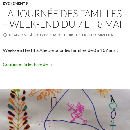
EVENEMENTS
LA JOURNÉE DES FAMILLES
– WEEK-END DU 7 ET 8 MAI
3 MAI 2016
TOUS AVEC AGOSTI
LAISSER UN COMMENTAIRE
Week-end festif à Ahetze pour les familles de 0 à 107 ans !
La journée des familles – week-end du 7 e
Continuer la lecture de
→