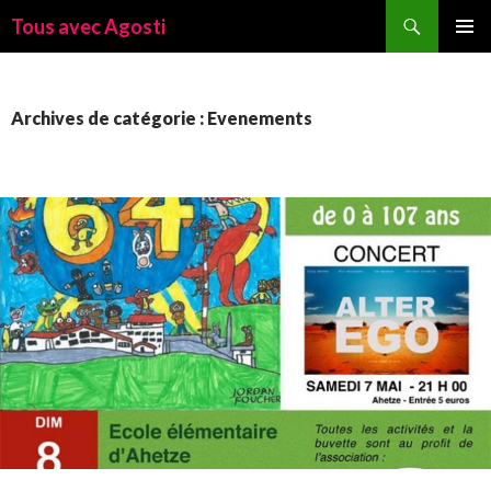
Recherche
Tous avec Agosti
ALLER
MENU
AU
PRINCI
CONTENU
Archives de catégorie : Evenements