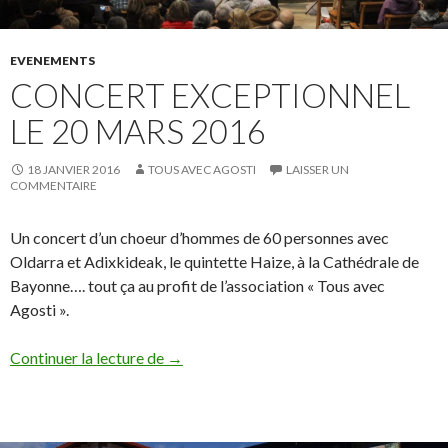
EVENEMENTS
CONCERT EXCEPTIONNEL
LE 20 MARS 2016
18 JANVIER 2016
TOUS AVEC AGOSTI
LAISSER UN
COMMENTAIRE
Un concert d’un choeur d’hommes de 60 personnes avec
Oldarra et Adixkideak, le quintette Haize, à la Cathédrale de
Bayonne…. tout ça au profit de l’association « Tous avec
Agosti ».
Concert exceptionnel le 20 mars 2016
Continuer la lecture de
→