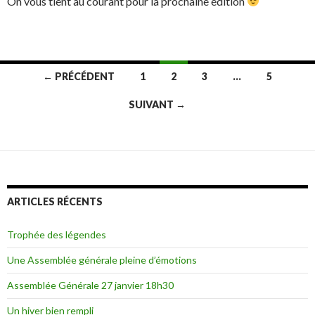
On vous tient au courant pour la prochaine édition
Navigation
← PRÉCÉDENT
1
2
3
…
5
des
SUIVANT →
articles
ARTICLES RÉCENTS
Trophée des légendes
Une Assemblée générale pleine d’émotions
Assemblée Générale 27 janvier 18h30
Un hiver bien rempli