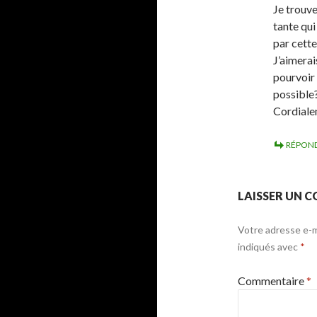
Je trouve
tante qui
par cette
J’aimerai
pourvoir 
possible
Cordial
RÉPON
LAISSER UN 
Votre adresse e-ma
indiqués avec
*
Commentaire
*