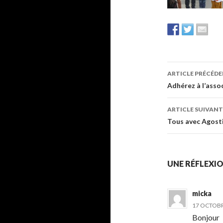
Navigati
ARTICLE PRÉCÉD
des
Adhérez à l’asso
articles
ARTICLE SUIVANT
Tous avec Agosti
UNE RÉFLEXIO
micka
17 OCTOBR
Bonjour