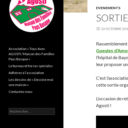
EVENEMENTS
SORTI
13 OCTOBRE 20
Rassemblement e
Association « Tous Avec
Gueules d’Amo
AGOSTI / Maison des Familles
l’hôpital de Bay
Pays Basque »
leur proposer un
Le bureau et forces spéciales
Adhérez à l’association
C’est l’associati
Les dessins de « Dessine moi
cette sortie orga
une maison »
Contactez nous
L’occasion de re
Agosti !
Rechercher :