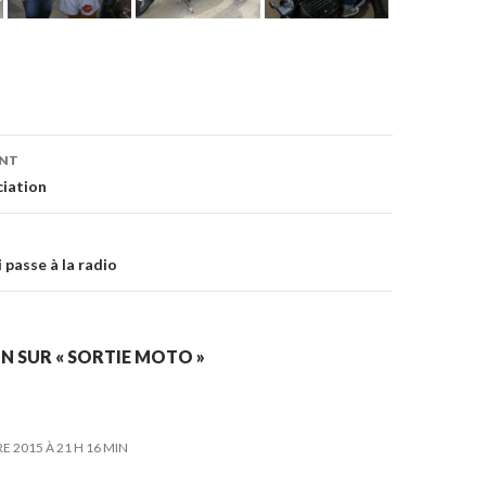
on
ENT
ciation
 passe à la radio
N SUR « SORTIE MOTO »
E 2015 À 21 H 16 MIN