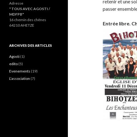
retenir et une so
Adresse
passer ensemble
" TOUS AVEC AGOSTI /
MDFPB"
16 chemin des chênes
Entrée libre. C
64210 AHETZE
ARCHIVES DES ARTICLES
Agosti
(1)
edito
(5)
Evenements
(19)
L'association
(7)