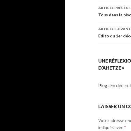
Navigati
ARTICLE PRÉCÉD
des
Tous dans la pis
articles
ARTICLE SUIVANT
Edito du 1er dé
UNE RÉFLEXIO
D’AHETZE »
Ping :
En décembr
LAISSER UN 
Votre adresse e-ma
indiqués avec
*