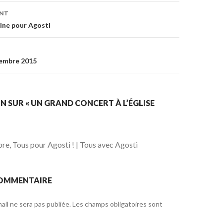
on
ENT
cine pour Agosti
cembre 2015
N SUR « UN GRAND CONCERT À L’ÉGLISE
e, Tous pour Agosti ! | Tous avec Agosti
COMMENTAIRE
il ne sera pas publiée.
Les champs obligatoires sont