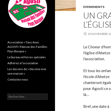
EVENEMENTS
UN GR
L’ÉGLI
19 NOVEMBRE 2
Association « Tous Avec
Le Choeur d’ho
AGOSTI / Maison des Familles
Pays Basque »
l’église d’Ahetz
Le bureau et forces spéciales
l’association.
Adhérez à l’association
Les dessins de « Dessine moi
Et tous les enfan
une maison »
l’école d’Ahetze
Contactez nous
chanteront éga
pour Agosti ce s
là…
Rechercher :
Bref, une date à