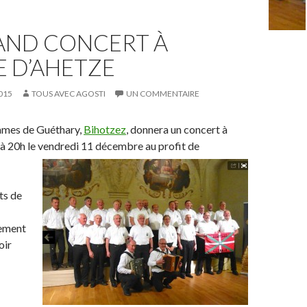
AND CONCERT À
SE D’AHETZE
015
TOUS AVEC AGOSTI
UN COMMENTAIRE
mmes de Guéthary,
Bihotzez
, donnera un concert à
e à 20h le vendredi 11 décembre au profit de
ts de
lement
oir